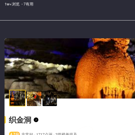
·
1w+浏览
7有用
织金洞

·
·
4.7
分
非常好
1717
点评
3篇榜单提及