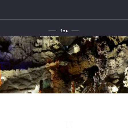
1
/
14