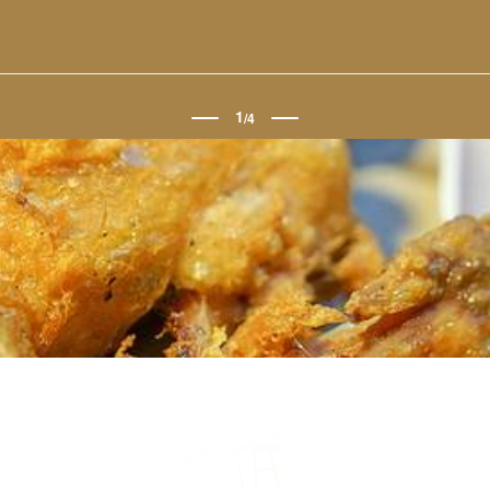
1
/
4