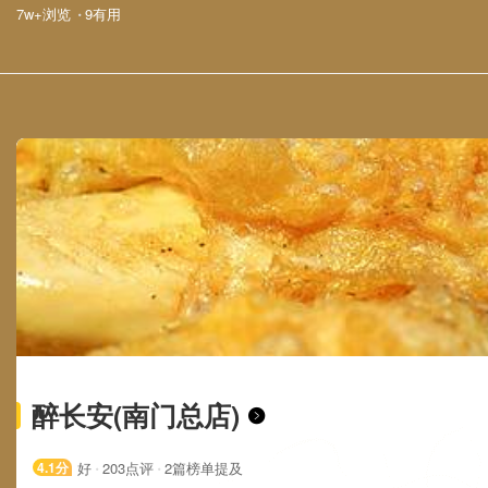
·
7w+浏览
9有用
醉长安(南门总店)

·
·
4.1
分
好
203
点评
2篇榜单提及