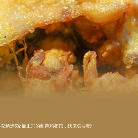
驼精选6家最正宗的葫芦鸡餐馆，快来尝尝吧~