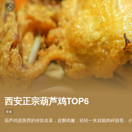

西安正宗葫芦鸡TOP6
美食
葫芦鸡是陕西的传统名菜，皮酥肉嫩，轻轻一夹就能肉碎脱骨。小