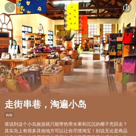


走街串巷，淘遍小岛
购物
谁说到这个小岛旅游就只能带热带水果和沉沉的椰子壳回去？
其实岛上有很多其他地方可以让你尽情淘宝！别说无论是商品