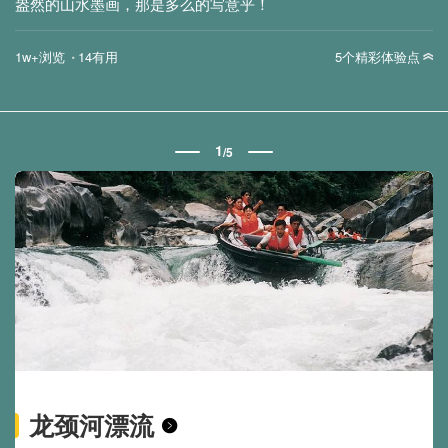
盎然的山水墨画，那是多么的写意乎！
·
1w+浏览
14有用
5个精彩体验点
1
/
5
龙颈河漂流
