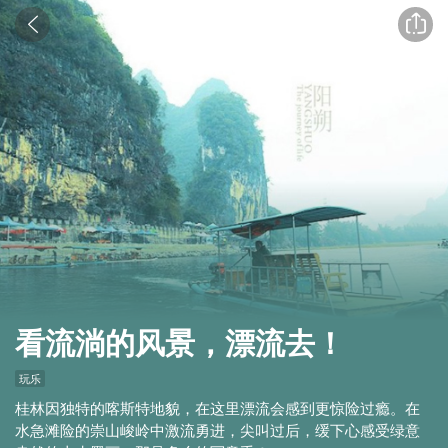


看流淌的风景，漂流去！
玩乐
桂林因独特的喀斯特地貌，在这里漂流会感到更惊险过瘾。在
水急滩险的崇山峻岭中激流勇进，尖叫过后，缓下心感受绿意