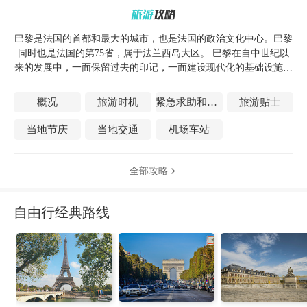
巴黎是法国的首都和最大的城市，也是法国的政治文化中心。巴黎
同时也是法国的第75省，属于法兰西岛大区。 巴黎在自中世纪以
来的发展中，一面保留过去的印记，一面建设现代化的基础设施，
终而形成了历史与现代相统一的风格。作为世界历史名城，巴黎拥
有的文化遗产数不胜数，共有173家博物馆，是一座名副其实的文
概况
旅游时机
紧急求助和医疗
旅游贴士
艺之城，并与日本东京、美国纽约、英国伦敦并称为世界四大国际
都市。埃菲尔铁塔、凯旋门、爱丽舍宫、凡尔赛宫、卢浮宫、协和
当地节庆
当地交通
机场车站
广场、巴黎圣母院、乔治·蓬皮杜全国文化艺术中心等，都是令国
内外游客流连忘返的地方。这座欧洲当之无愧的时尚之都拥有太多
的奢侈品，所有的国际大牌在巴黎都拥有旗舰店，每天都有新品新
全部攻略

店入驻巴黎，所有商店不断翻新，诱惑着来自世界各地的游客，香
榭丽舍大街、老佛爷、巴黎春天，已经成为来巴黎朝拜的游客心驰
自由行经典路线
神往的地方。在全球 40 多家米其林三星餐厅中，巴黎独占 10 家，
在这里可以品尝精致的法式大餐以体验法兰西悠远历史中的贵族味
道。