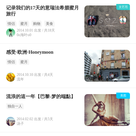
记录我们的17天的意瑞法希腊蜜月
文艺范
旅行
情侣
蜜月
购物
美食
2014.10.01 出发 / 共18天
0o海叶o0
感受·欧洲·Honeymoon
情侣
蜜月
2014.10.10 出发 / 共4天
流年
流浪的這一年【巴黎-梦的端點】
美图
独自一人
2014.02.02 出发 / 共5天
汤子