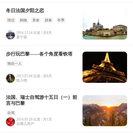
冬日法国夕阳之恋
情侣
购物
美食
踏春
冬季
2014.12.14 出发 / 共8天
夏宁葆
步行玩巴黎——各个角度看铁塔
独自一人
2013.07.04 出发 / 共8天
狐小狸
法国、瑞士自驾游十五日（一）前
言与巴黎
自驾
2014.05.29 出发 / 共1天
去哪儿用户