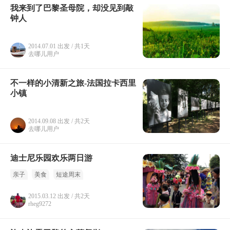
我来到了巴黎圣母院，却没见到敲
钟人
2014.07.01 出发 / 共1天
去哪儿用户
不一样的小清新之旅-法国拉卡西里
小镇
2014.09.08 出发 / 共2天
去哪儿用户
迪士尼乐园欢乐两日游
亲子
美食
短途周末
2015.03.12 出发 / 共2天
rheg9272