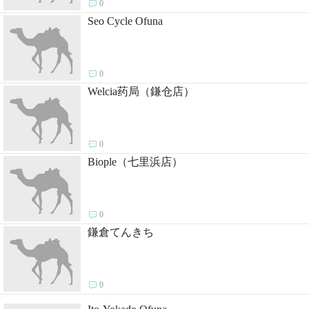

0
Seo Cycle Ofuna

0
Welcia药局（鎌仓店）

0
Biople（七里浜店）

0
鎌倉てんきち

0