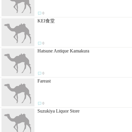

0
KEI食堂

0
Hatsune Antique Kamakura

0
Fareast

0
Suzukiya Liquor Store