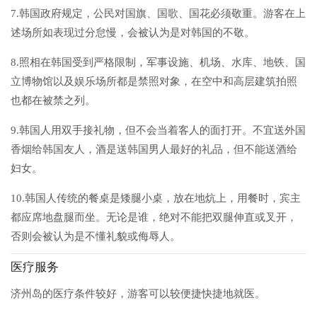
7.韩国政府规定，公民对国旗、国歌、国花必须敬重。游客在上
述场所如表现过分怠慢，会被认为是对韩国的不敬。
8.照相在韩国受到严格限制，军事设施、机场、水库、地铁、国
立博物馆以及娱乐场所都是禁照对象，在空中和高层建筑拍照
也都在被禁之列。
9.韩国人用双手接礼物，但不会当着客人的面打开。不宜送外国
香烟给韩国友人，酒是送韩国男人最好的礼品，但不能送酒给
妇女。
10.韩国人传统的餐桌是矮腿小桌，放在地炕上，用餐时，宾主
都应席地盘腿而坐。无论是谁，绝对不能把双腿伸直或叉开，
否则会被认为是不懂礼貌或侮辱人。
医疗服务
济州岛的医疗条件较好，游客可以较便捷快捷地就医。