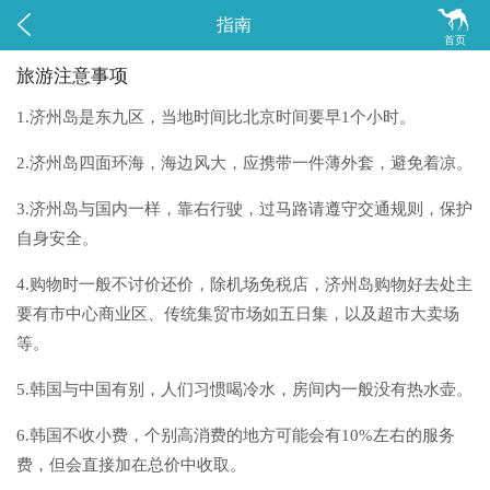


指南
首页
旅游注意事项
1.济州岛是东九区，当地时间比北京时间要早1个小时。
2.济州岛四面环海，海边风大，应携带一件薄外套，避免着凉。
3.济州岛与国内一样，靠右行驶，过马路请遵守交通规则，保护
自身安全。
4.购物时一般不讨价还价，除机场免税店，济州岛购物好去处主
要有市中心商业区、传统集贸市场如五日集，以及超市大卖场
等。
5.韩国与中国有别，人们习惯喝冷水，房间内一般没有热水壶。
6.韩国不收小费，个别高消费的地方可能会有10%左右的服务
费，但会直接加在总价中收取。