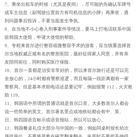
7、乘坐出租车的时候（尤其是夜间），尽可能的先确认车牌号
或车主信息（副驾驶位置前方有司机信息的小牌）再乘坐，遇
到问题事后投诉，不要当面发生争执。
8、在当地不小心卷入刑事案件等情况，要马上打电话联系中国
驻韩国大使馆，申请大使馆的帮助。
9、专程来首尔进行整容或微整容手术的游客，应当慎重选择首
尔当地权威正规有名的整形医院，最好征得家人同意，并有亲
友陪同前往，同时购买医疗保险。
10、首尔一直都是治安非常好的，所以来首尔旅行还是可以完
全放心的，24小时都有警察巡逻，而且每隔一段距离都有一家
警察局。但是基本求助电话还是要记牢，例如报警 112，火灾救
助 119。
11、韩国语中所谓的普通话就是首尔口音。大多数首尔人都会
说一些简单的英文。首尔著名景点或地铁站都会有中、英、
日、韩四国语言标示或语音报站，所以可以放心。
12、韩国餐桌礼仪大部分与中国的一致，例如同桌时按长幼次
序排座位，不要将菜肴在碗里翻来翻去，夹菜时不要把手伸得