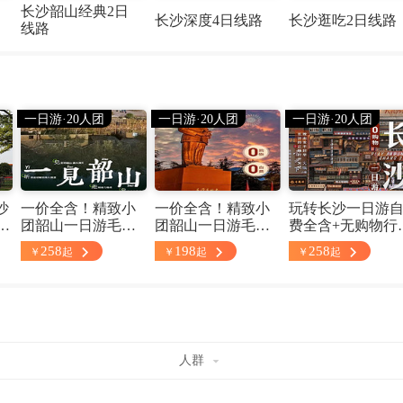
长沙韶山经典2日
长沙深度4日线路
长沙逛吃2日线路
线路
一日游·20人团
一日游·20人团
一日游·20人团
沙
一价全含！精致小
一价全含！精致小
玩转长沙一日游
团韶山一日游毛泽
团韶山一日游毛泽
费全含+无购物行
坡
东故居+滴水洞+毛
东故居+纪念馆+毛
+湖南博物院+岳
258
198
258
￥
起
￥
起
￥
起
宫
泽东铜像+刘少奇故
泽东铜像+刘少奇故
书院+爱晚亭+橘
导
居VIP巴士+专职导
居VIP巴士+专职导
洲一日游VIP巴士
游 配备无线耳麦·长
游 配备无线耳麦·长
+不赶早！上门接
沙上门接
沙上门接
南省博代约
人群