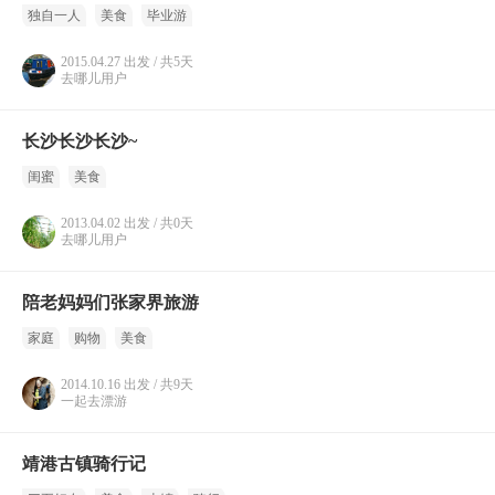
独自一人
美食
毕业游
2015.04.27 出发 / 共5天
去哪儿用户
长沙长沙长沙~
闺蜜
美食
2013.04.02 出发 / 共0天
去哪儿用户
陪老妈妈们张家界旅游
家庭
购物
美食
2014.10.16 出发 / 共9天
一起去漂游
靖港古镇骑行记