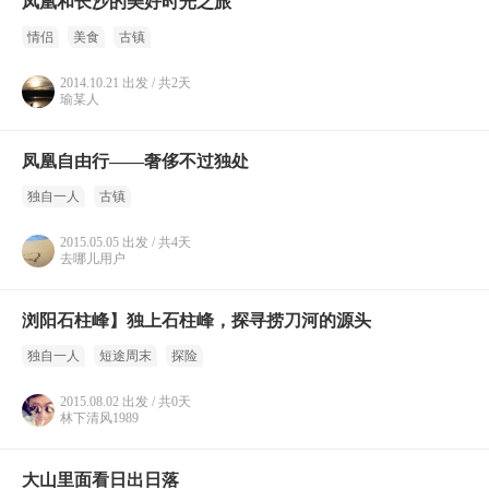
凤凰和长沙的美好时光之旅
情侣
美食
古镇
2014.10.21 出发 / 共2天
瑜某人
凤凰自由行——奢侈不过独处
独自一人
古镇
2015.05.05 出发 / 共4天
去哪儿用户
浏阳石柱峰】独上石柱峰，探寻捞刀河的源头
独自一人
短途周末
探险
2015.08.02 出发 / 共0天
林下清风1989
大山里面看日出日落