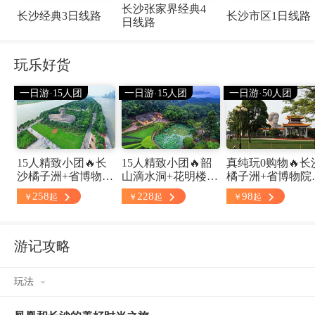
长沙张家界经典4
长沙经典3日线路
长沙市区1日线路
日线路
玩乐好货
一日游·15人团
一日游·15人团
一日游·50人团
15人精致小团🔥长
15人精致小团🔥韶
真纯玩0购物🔥长
沙橘子洲+省博物馆
山滴水洞+花明楼1
橘子洲+省博物院
+岳麓书院1日游，
日游，真纯玩0购物
+岳麓山爱晚亭+
258
228
98
￥
起
￥
起
￥
起
真纯玩0购物 赠橘子
🔥中心城区车接车
子街1日游，赠火
洲小火车 省博无线
送🔥资深导游讲解
殿九折优惠 资深
耳麦讲解
服务
游讲解服务
游记攻略
玩法