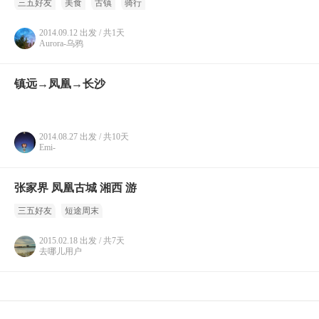
三五好友
美食
古镇
骑行
2014.09.12 出发 / 共1天
Aurora-乌鸦
镇远→凤凰→长沙
2014.08.27 出发 / 共10天
Emi-
张家界 凤凰古城 湘西 游
三五好友
短途周末
2015.02.18 出发 / 共7天
去哪儿用户