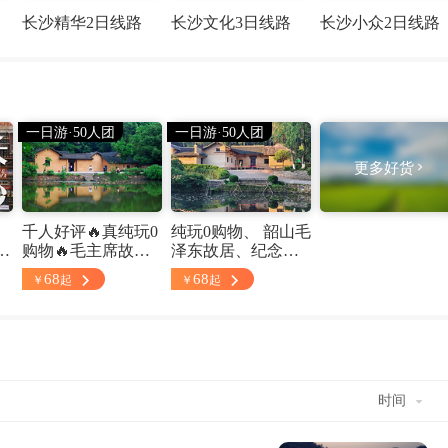
长沙精华2日线路
长沙文化3日线路
长沙小众2日线路
一日游·50人团
一日游·50人团
更多好货
自
千人好评🔥真纯玩0
纯玩0购物、 韶山毛
程
购物🔥毛主席故里
泽东故居、纪念
麓
韶山+刘少奇故居花
馆、铜像广场、刘
68
68
￥
起
￥
起
子
明楼1日游，保证故
少奇故居/纪念馆一
居内参观 赠主席小
日游
湖
像章 资深导游讲解
服务
时间