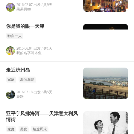
2016.02.07 出发 / 共9天
果果贝88
你是我的眼—天津
独自一人
2015.06.04 出发 / 共1天
我的名字叫木鱼
走近济州岛
家庭
海滨海岛
2016.02.18 出发 / 共5天
蒙跃
亚平宁风拂海河——天津意大利风
情街
家庭
美食
短途周末