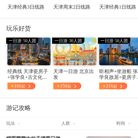
天津经典3日线路
天津周末2日线路
天津经典1日线路
玩乐好货
一日游·50人团
一日游·30人团
一日游·50人团
经典线 天津瓷房子
天津一日游 北京出
听相声+坐游船 张
+张学良+古文化街
发
学良故居+瓷房子
+意大利风情区一日
+古文化街+意大
106
150
216
￥
起
￥
起
￥
起
游（可升级相声游
风情区一日游（
船）
品团）
游记攻略
玩法
人群
时间