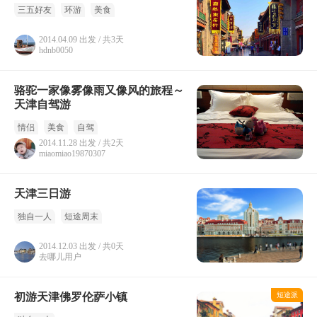
三五好友
环游
美食
2014.04.09 出发 / 共3天
hdnb0050
骆驼一家像雾像雨又像风的旅程～
天津自驾游
情侣
美食
自驾
2014.11.28 出发 / 共2天
miaomiao19870307
天津三日游
独自一人
短途周末
2014.12.03 出发 / 共0天
去哪儿用户
初游天津佛罗伦萨小镇
短途派