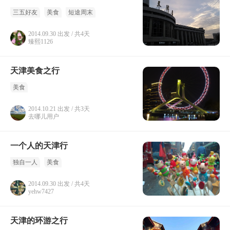
三五好友
美食
短途周末
2014.09.30 出发 / 共4天
臻熙1126
天津美食之行
美食
2014.10.21 出发 / 共3天
去哪儿用户
一个人的天津行
独自一人
美食
2014.09.30 出发 / 共4天
yehw7427
天津的环游之行