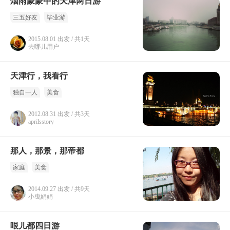
烟雨蒙蒙中的天津两日游
三五好友
毕业游
2015.08.01 出发 / 共1天
去哪儿用户
天津行，我看行
独自一人
美食
2012.08.31 出发 / 共3天
aprilsstory
那人，那景，那帝都
家庭
美食
2014.09.27 出发 / 共9天
小曳娟娟
哏儿都四日游