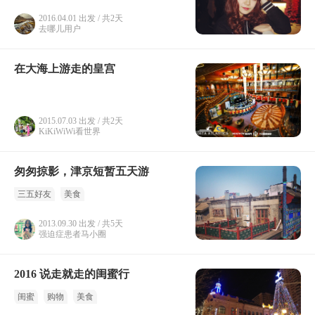
2016.04.01 出发 / 共2天
去哪儿用户
在大海上游走的皇宫
2015.07.03 出发 / 共2天
KiKiWiWi看世界
匆匆掠影，津京短暂五天游
三五好友
美食
2013.09.30 出发 / 共5天
强迫症患者马小圈
2016 说走就走的闺蜜行
闺蜜
购物
美食