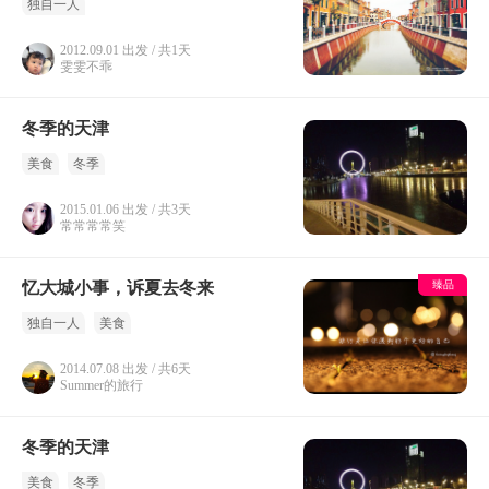
独自一人
2012.09.01 出发 / 共1天
雯雯不乖
冬季的天津
美食
冬季
2015.01.06 出发 / 共3天
常常常常笑
忆大城小事，诉夏去冬来
臻品
独自一人
美食
2014.07.08 出发 / 共6天
Summer的旅行
冬季的天津
美食
冬季