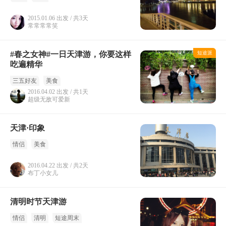
2015.01.06 出发 / 共3天
常常常常笑
#春之女神#一日天津游，你要这样
短途派
吃遍精华
三五好友
美食
2016.04.02 出发 / 共1天
超级无敌可爱新
天津·印象
情侣
美食
2016.04.22 出发 / 共2天
布丁小女儿
清明时节天津游
情侣
清明
短途周末