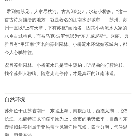
“君到姑苏见，人家尽枕河。古宫闲地少，水巷小桥多。”
这一
首古诗所描绘的地方，就是著名的江南水乡城市——苏州。苏
州一直以
“上有天堂，下有苏杭”
而驰名，因其小桥流水人家的
水乡古城特色，而被马克·波罗惊叹为“东方威尼斯”。秀丽、典
雅且有“甲江南”声名的苏州园林、小桥流水环绕姑苏城内，都
令人心驰神往。
况且苏州园林、小桥流水只是管中窥豹，听昆曲的行腔婉转、
找个苏州人聊聊、随意走走停停，才是真正的江南味道。
自然环境
苏州位于江苏省南部，东临上海，南接浙江，西抱太湖，北依
长江。地貌特征以平缓平原为上，全市的地势低平，自西向东
缓慢倾斜苏州属于亚热带季风海洋性气候，
四季分明，气候温
和，雨量充沛
。