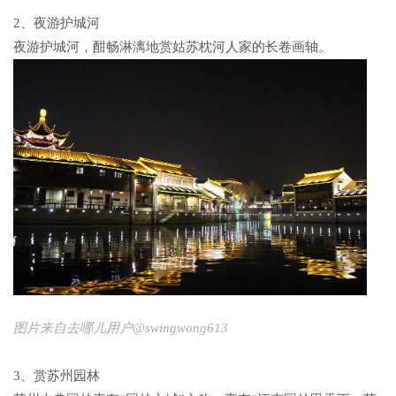
2、夜游护城河
夜游护城河，酣畅淋漓地赏姑苏枕河人家的长卷画轴。
图片来自去哪儿用户@swingwong613
3、赏苏州园林