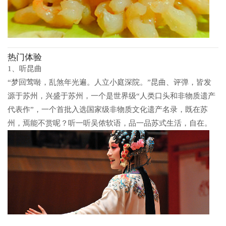
热门体验
1、听昆曲
“梦回莺啭，乱煞年光遍。人立小庭深院。”昆曲、评弹，皆发
源于苏州，兴盛于苏州，一个是世界级“人类口头和非物质遗产
代表作”，一个首批入选国家级非物质文化遗产名录，既在苏
州，焉能不赏呢？听一听吴侬软语，品一品苏式生活，自在。