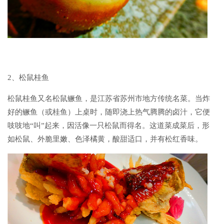
2、松鼠桂鱼
松鼠桂鱼又名松鼠鳜鱼，是江苏省苏州市地方传统名菜。当炸
好的鳜鱼（或桂鱼）上桌时，随即浇上热气腾腾的卤汁，它便
吱吱地“叫”起来，因活像一只松鼠而得名。这道菜成菜后，形
如松鼠、外脆里嫩、色泽橘黄，酸甜适口，并有松红香味。