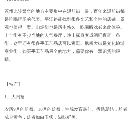
苏州比较繁华的地方主要集中在
观前街
一带，百年来观前街都
是吃喝玩乐的代表。
平江路
能找到很多文艺和个性的店铺，景
观也值得一看。山塘街也是历史悠久，吃喝听戏必来此体验。
十全街
有不少当地的人气餐厅，晚上摇身变成酒吧夜宵一条
街，这里还有很多手工艺品店可以逛逛。
枫桥大街
是文化旅游
商业街，购买手工艺品最全的地方，需要你有一双识货的眼
睛。
【特产】
1、大闸蟹
农历9月的雌蟹、10月的雄蟹，性腺发育最佳。煮熟凝结，雌者
成金黄色，雄者如白玉状，滋味鲜美。